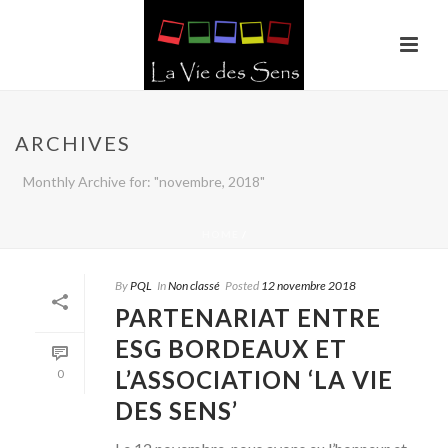
ARCHIVES
Monthly Archive for: "novembre, 2018"
HOME
/
By
PQL
In
Non classé
Posted
12 novembre 2018
PARTENARIAT ENTRE
ESG BORDEAUX ET
L’ASSOCIATION ‘LA VIE
0
DES SENS’