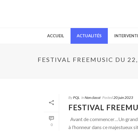
ACCUEIL
ACTUALITÉS
INTERVENT
FESTIVAL FREEMUSIC DU 22, 
By
PQL
In
Non classé
Posted
20 juin 2023
FESTIVAL FREEMUS
Avant de commencer…Un grand me
0
à l’honneur dans ce majestueux site