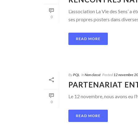
L’association La Vie des Sens’ a 
0
ses propres posters dans diverses [
READ MORE
By
PQL
In
Non classé
Posted
12 novembre 2
PARTENARIAT ENTR
Le 12 novembre, nous avons eu l’hon
0
READ MORE