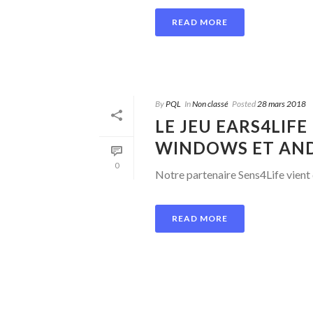
READ MORE
By
PQL
In
Non classé
Posted
28 mars 2018
LE JEU EARS4LIFE
WINDOWS ET AN
0
Notre partenaire Sens4Life vient d
READ MORE