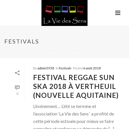
FESTIVALS
HOME
/
FESTIVALS
By
admin5958
In
Festivals
Posted
6 août 2018
FESTIVAL REGGAE SUN
SKA 2018 À VERTHEUIL
(NOUVELLE AQUITAINE)
0
L’événement… L’été se termine et
l’association ‘La Vie des Sens’ a profité de
cette période estivale pour mieux se faire
connaitre et renforcer sa démarche de [...]