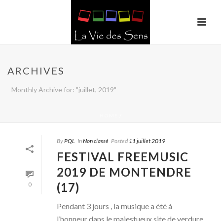
ARCHIVES
Monthly Archive for: "juillet, 2019"
HOME
/
By
PQL
In
Non classé
Posted
11 juillet 2019
FESTIVAL FREEMUSIC
2019 DE MONTENDRE
(17)
0
Pendant 3 jours , la musique a été à
l’honneur dans le majestueux site de verdure