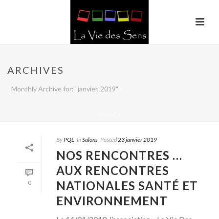
ARCHIVES
Monthly Archive for: "janvier, 2019"
HOME
/
By
PQL
In
Salons
Posted
23 janvier 2019
NOS RENCONTRES …
AUX RENCONTRES
NATIONALES SANTÉ ET
0
ENVIRONNEMENT