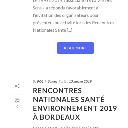
Le 14/01/2019, l’association « La Vie Des
Sens » a répondu favorablement à
l’invitation des organisateurs pour
présenter son activité lors des Rencontres
Nationales Santé [...]
READ MORE
By
PQL
In
Salons
Posted
13 janvier 2019
RENCONTRES
NATIONALES SANTÉ
ENVIRONNEMENT 2019
0
À BORDEAUX
L’association La Vie des Sens’ a été