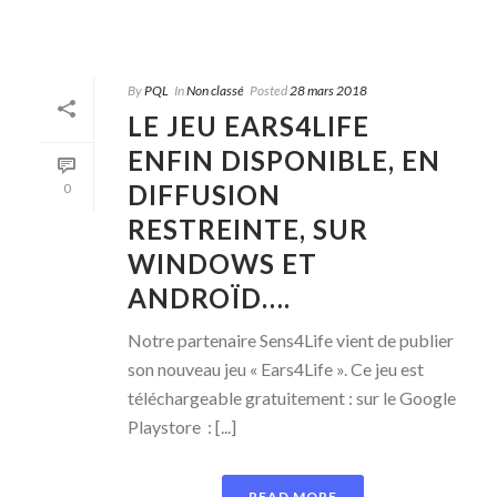
By
PQL
In
Non classé
Posted
28 mars 2018
LE JEU EARS4LIFE
ENFIN DISPONIBLE, EN
DIFFUSION
0
RESTREINTE, SUR
WINDOWS ET
ANDROÏD….
Notre partenaire Sens4Life vient de publier
son nouveau jeu « Ears4Life ». Ce jeu est
téléchargeable gratuitement : sur le Google
Playstore : [...]
READ MORE