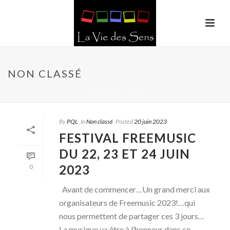
NON CLASSÉ
HOME
/
NON CLASSÉ
By
PQL
In
Non classé
Posted
20 juin 2023
FESTIVAL FREEMUSIC
DU 22, 23 ET 24 JUIN
2023
0
Avant de commencer…Un grand merci aux
organisateurs de Freemusic 2023!…qui
nous permettent de partager ces 3 jours…
La musique va être à l’honneur dans ce